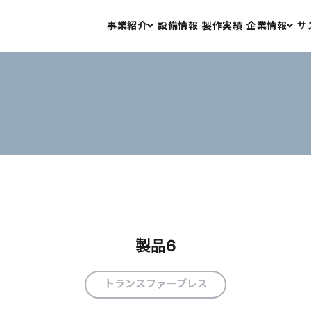
事業紹介
設備情報
製作実績
企業情報
サ
プレス金型設計・製作
会社情報
プレス加工
アクセス
板金加工
二次加工・組立
品質保証
製品6
トランスファープレス