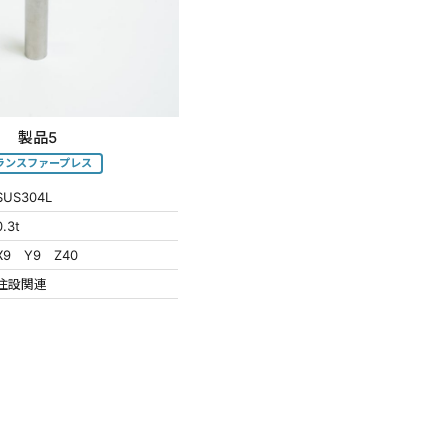
製品5
ランスファープレス
SUS304L
0.3t
X9 Y9 Z40
住設関連