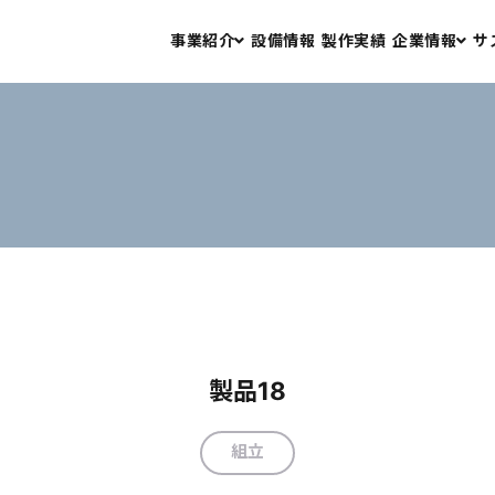
事業紹介
設備情報
製作実績
企業情報
サ
プレス金型設計・製作
会社情報
プレス加工
アクセス
板金加工
二次加工・組立
品質保証
製品18
組立