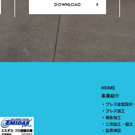
DOWNLOAD
HOME
事業紹介
プレス金型設計
プレス加工
板金加工
二次加工・組立
品質保証